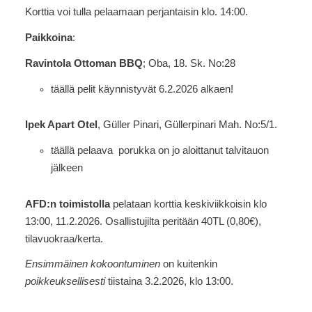
Korttia voi tulla pelaamaan perjantaisin klo. 14:00.
Paikkoina
:
Ravintola Ottoman BBQ
; Oba, 18. Sk. No:28
täällä pelit käynnistyvät 6.2.2026 alkaen!
Ipek Apart Otel
, Güller Pinari, Güllerpinari Mah. No:5/1.
täällä pelaava porukka on jo aloittanut talvitauon
jälkeen
AFD:n toimistolla
pelataan korttia keskiviikkoisin klo
13:00, 11.2.2026. Osallistujilta peritään 40TL (0,80€),
tilavuokraa/kerta.
Ensimmäinen kokoontuminen
on kuitenkin
poikkeuksellisesti
tiistaina 3.2.2026, klo 13:00.