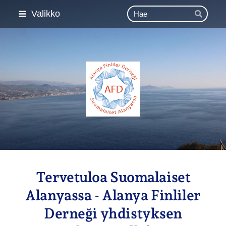
Siirry
Haku
Valikko
Hae
sivun
sisältöön
Esimerkki ry
Tervetuloa Suomalaiset
Alanyassa - Alanya Finliler
Derneği yhdistyksen