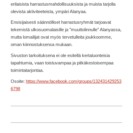
erilaisista harrastusmahdollisuuksista ja muista tarjolla
olevista aktiviteeteista, ympäri Alanyaa.
Ensisijaisesti säännölliset harrastusryhmät tarjoavat
tekemistä ulkosuomalaisille ja ”muuttolinnulle” Alanyassa,
mutta lomailijat ovat myös tervetulleita joukkoomme,
oman kiinnostuksensa mukaan.
Sivuston tarkoituksena ei ole esitellä kertaluonteisia
tapahtumia, vaan toistuvampaa ja pitkäkestoisempaa
toimintatarjontaa.
Osoite:
https://www.facebook.com/groups/132431429253
6798