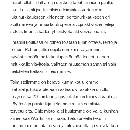
matot rullattiin lattialle ja opiskelu tapahtui niiden päällä.
Luokkatila oli jaettu erilaisia toimintoja varten mm.
lukunurkkaukseen kirjoineen, soittonurkkaukseen eri
soittimineen ja muualla oli upeita aivoja aktivoivia pelejä
sekä silmän ja käden yhteistyötä aktivoivia puuhia.
Ilmapiiri koulussa oli toinen toistaan kunnioittava, rento ja
iloinen. Rehtori jutteli oppilaiden kanssa ja meni
hyvästelemään heitä koulupäivän päätteeksi, jakaen
halukkaille ylävitosia, vaihtaen muutaman sanan tai vain
heilutellen kättään kiireisimmille.
Toimistollamme on keräys kummikoulullemme.
Rahalahjoituksia otetaan vastaan, villasukkia on ollut
myynnissä 20€ hintaan ja jos jollakin on toimivia vanhoja
käytöstä jo poistettuja tietokoneita, niin ne olisivat
tervetulleita. Ohjelmistoilla ei kuulemme ole väliä, kunhan
siihen saa Wordin toimimaan. Tietokoneella tekstin
tuottaminen on tätä päivää ja tulevaisuutta, ja siksi tärkeä