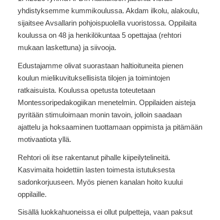
yhdistyksemme kummikoulussa. Akdam ilkolu, alakoulu,
sijaitsee Avsallarin pohjoispuolella vuoristossa. Oppilaita
koulussa on 48 ja henkilökuntaa 5 opettajaa (rehtori
mukaan laskettuna) ja siivooja.
Edustajamme olivat suorastaan haltioituneita pienen
koulun mielikuvituksellisista tilojen ja toimintojen
ratkaisuista. Koulussa opetusta toteutetaan
Montessoripedakogiikan menetelmin. Oppilaiden aisteja
pyritään stimuloimaan monin tavoin, jolloin saadaan
ajattelu ja hoksaaminen tuottamaan oppimista ja pitämään
motivaatiota yllä.
Rehtori oli itse rakentanut pihalle kiipeilytelineitä.
Kasvimaita hoidettiin lasten toimesta istutuksesta
sadonkorjuuseen. Myös pienen kanalan hoito kuului
oppilaille.
Sisällä luokkahuoneissa ei ollut pulpetteja, vaan paksut