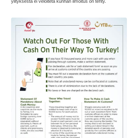
ylityksestä ei veloiteta kunhan ilmoitus on tehty.