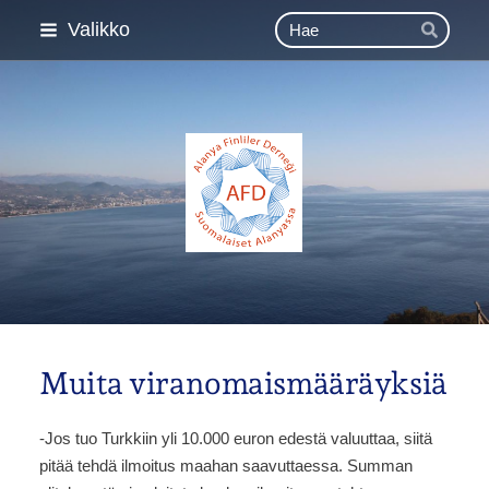
Siirry
Haku
Valikko
Hae
sivun
sisältöön
Esimerkki ry
Muita viranomaismääräyksiä
-Jos tuo Turkkiin yli 10.000 euron edestä valuuttaa, siitä
pitää tehdä ilmoitus maahan saavuttaessa. Summan