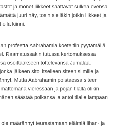
irastot ja monet liikkeet saattavat sulkea ovensa
ämättä juuri näy, tosin sielläkin jotkin liikkeet ja
olla kiinni.
aan profeetta Aabrahamia koeteltiin pyytämällä
l. Raamatussakin tutussa kertomuksessa
sa osoittaakseen tottelevansa Jumalaa.
onka jälkeen sitoi itselleen siteen silmille ja
ärännyt. Mutta Aabrahamin poistaessa siteen
umattomana vieressään ja pojan tilalla olikin
 hänen säästää poikansa ja antoi tilalle lampaan
ole määrännyt teurastamaan eläimiä lihan- ja