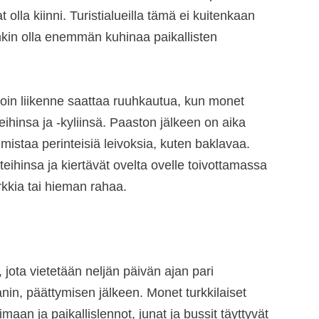
 olla kiinni. Turistialueilla tämä ei kuitenkaan
nkin olla enemmän kuhinaa paikallisten
olloin liikenne saattaa ruuhkautua, kun monet
ihinsa ja -kyliinsä. Paaston jälkeen on aika
istaa perinteisiä leivoksia, ​​kuten baklavaa.
eihinsa ja kiertävät ovelta ovelle toivottamassa
kkia tai hieman rahaa.
jota vietetään neljän päivän ajan pari
in, päättymisen jälkeen. Monet turkkilaiset
imaan ja paikallislennot, junat ja bussit täyttyvät