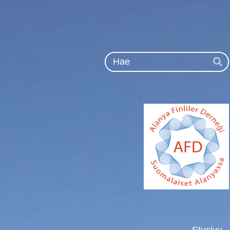
Siirry
sivun
sisältöön
Ha
Etusivu