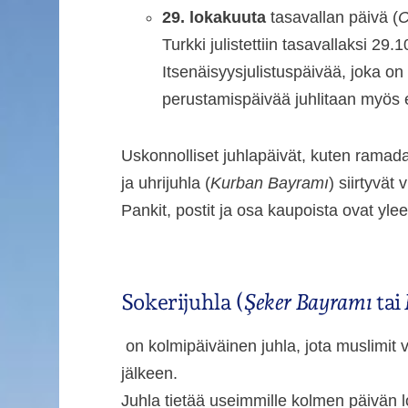
29. lokakuuta
tasavallan päivä (
C
Turkki julistettiin tasavallaksi 29.
Itsenäisyysjulistuspäivää, joka o
perustamispäivää juhlitaan myös ed
Uskonnolliset juhlapäivät, kuten ramada
ja uhrijuhla (
Kurban Bayramı
) siirtyvät
Pankit, postit ja osa kaupoista ovat yle
Sokerijuhla (
Şeker Bayramı
tai
on kolmipäiväinen juhla, jota muslimit
jälkeen.
Juhla tietää useimmille kolmen päivän l