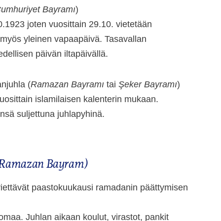
umhuriyet Bayramı
)
10.1923 joten vuosittain 29.10. vietetään
n myös yleinen vapaapäivä. Tasavallan
ellisen päivän iltapäivällä.
njuhla (
Ramazan Bayramı
tai
Şeker Bayramı
)
 vuosittain islamilaisen kalenterin mukaan.
ensä suljettuna juhlapyhinä.
Ramazan Bayram)
 viettävät paastokuukausi ramadanin päättymisen
omaa. Juhlan aikaan koulut, virastot, pankit