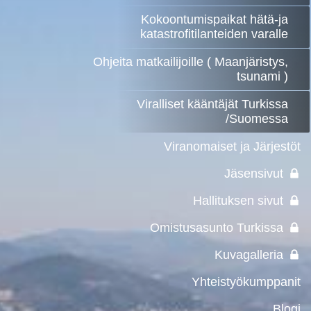
Kokoontumispaikat hätä-ja
katastrofitilanteiden varalle
Ohjeita matkailijoille ( Maanjäristys,
tsunami )
Viralliset kääntäjät Turkissa
/Suomessa
Viranomaiset ja Järjestöt
Jäsensivut
Hallituksen sivut
Omistusasunto Turkissa
Kuvagalleria
Yhteistyökumppanit
Blogi