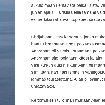
sukuloimaan rientävistä paikallisista. V
juhlan ajaksi. Turistialueille tämä ei vältt
esimerkiksi rahanvaihtopisteet saattavat 
Uhrijuhlaan liittyy kertomus, jonka muk
häntä uhraamaan ainoa poikansa Ismae
Aabraham oli valmis uhraamaan poikan
Aabraham sitoi pojaltaan kädet ja jalat, j
viilsi kurkun auki niinkuin Allah oli mä
silmiltään, hän näki Ismaelin vahingoitt
lammas teurastettuna. Allah oli sallinut
uhrattavaksi.
Kertomuksen tulkinnan mukaan Allah ei 