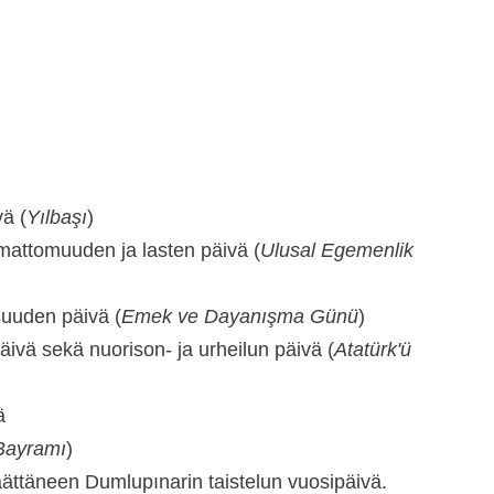
ä (
Yılbaşı
)
mattomuuden ja lasten päivä (
Ulusal Egemenlik
suuden päivä (
Emek ve Dayanışma Günü
)
ivä sekä nuorison- ja urheilun päivä (
Atatürk'ü
ä
Bayramı
)
ttäneen Dumlupınarin taistelun vuosipäivä.