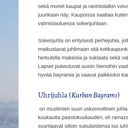
sekä monet kaupat ja ravintolatkin voivat
juurikaan näy. Kaupoissa saattaa kuite
valmistautuessa sokerijuhlaan.
Sokerijuhla on erityisesti perhejuhla, j
matkustavat juhlimaan sitä kotikaupunke
herkutella makeisia ja suklaata sekä valm
Lapset pukeutuvat uusiin hienoihin vaatt
hyvää bayramia ja saavat palkkioksi kar
Uhrijuhla (
Kurban Bayramı
)
on muslimien suuri uskonnollinen juhla, 
kuukautta paastokuukauden, eli ramazan
suuntaavat silloin sukulaistensa luo juhl