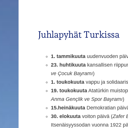
Juhlapyhät Turkissa
Haku
e
1. tammikuuta
uudenvuoden päiv
Esimerkki ry
23. huhtikuuta
kansallisen riippu
ve Çocuk Bayramı
)
1. toukokuuta
vappu ja solidaari
19. toukokuuta
Atatürkin muistopä
Anma Gençlik ve Spor Bayramı
)
15.heinäkuuta
Demokratian päiv
30. elokuuta
voiton päivä (
Zafer 
Itsenäisyyssodan vuonna 1922 pää