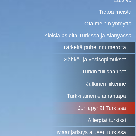
Tietoa meistä
Ota meihin yhteyttä
Yleisiä asioita Turkissa ja Alanyassa
Tärkeitä puhelinnumeroita
Sähkö- ja vesisopimukset
Turkin tullisäännöt
Julkinen liikenne
Turkkilainen elämäntapa
Juhlapyhät Turkissa
Allergiat turkiksi
Maanjäristys alueet Turkissa