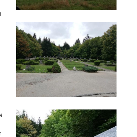
i
ä
n