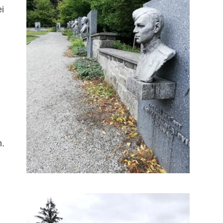
ei
n.