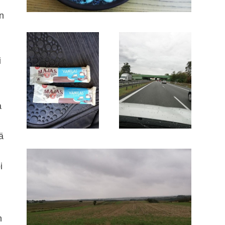
n
i
a
ä
i
n