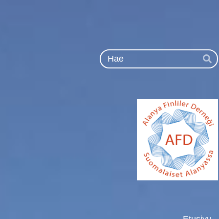
Siirry
sivun
sisältöön
Ha
Etusivu