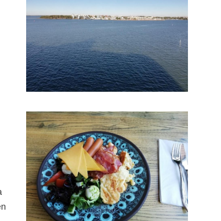
n
a
en