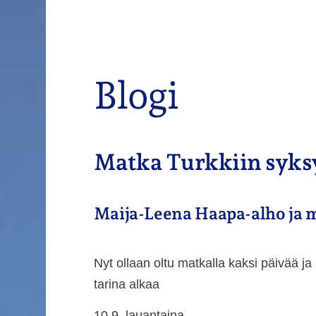
Blogi
Haku
e
Esimerkki ry
Matka Turkkiin syks
Maija-Leena Haapa-alho ja 
Nyt ollaan oltu matkalla kaksi päivää ja
tarina alkaa
10.9. lauantaina