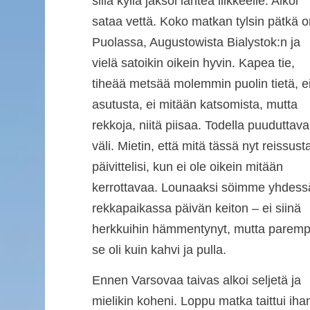
sillä kyllä jaksoi lähteä liikkeelle. Alkoi
sataa vettä. Koko matkan tylsin pätkä o
Puolassa, Augustowista Bialystok:n ja
vielä satoikin oikein hyvin. Kapea tie,
tiheää metsää molemmin puolin tietä, e
asutusta, ei mitään katsomista, mutta
rekkoja, niitä piisaa. Todella puuduttava
väli. Mietin, että mitä tässä nyt reissust
päivittelisi, kun ei ole oikein mitään
kerrottavaa. Lounaaksi söimme yhdess
rekkapaikassa päivän keiton – ei siinä
herkkuihin hämmentynyt, mutta paremp
se oli kuin kahvi ja pulla.
Ennen Varsovaa taivas alkoi seljetä ja
mielikin koheni. Loppu matka taittui iha