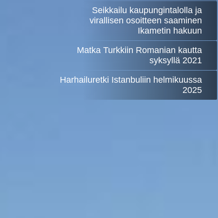
Seikkailu kaupungintalolla ja
virallisen osoitteen saaminen
Ikametin hakuun
Matka Turkkiin Romanian kautta
syksyllä 2021
Harhailuretki Istanbuliin helmikuussa
2025