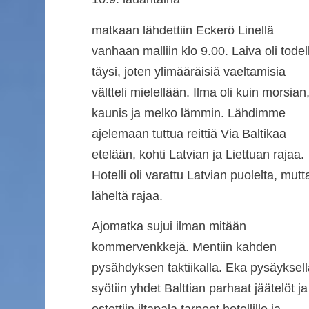
matkaan lähdettiin Eckerö Linellä
vanhaan malliin klo 9.00. Laiva oli todel
täysi, joten ylimääräisiä vaeltamisia
vältteli mielellään. Ilma oli kuin morsian
kaunis ja melko lämmin. Lähdimme
ajelemaan tuttua reittiä Via Baltikaa
etelään, kohti Latvian ja Liettuan rajaa.
Hotelli oli varattu Latvian puolelta, mutt
läheltä rajaa.
Ajomatka sujui ilman mitään
kommervenkkejä. Mentiin kahden
pysähdyksen taktiikalla. Eka pysäyksell
syötiin yhdet Balttian parhaat jäätelöt ja
ostettiin iltapala tarpeet hotellille ja