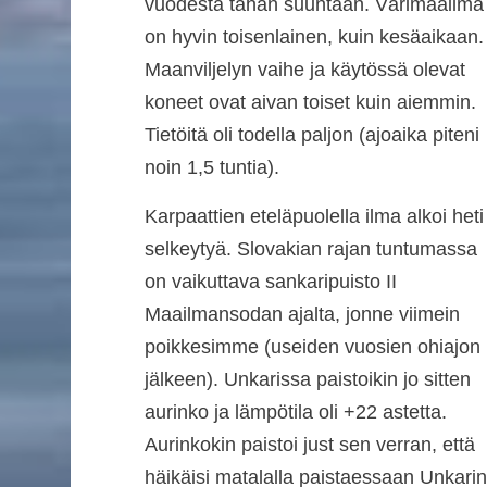
vuodesta tähän suuntaan. Värimaailma
on hyvin toisenlainen, kuin kesäaikaan.
Maanviljelyn vaihe ja käytössä olevat
koneet ovat aivan toiset kuin aiemmin.
Tietöitä oli todella paljon (ajoaika piteni
noin 1,5 tuntia).
Karpaattien eteläpuolella ilma alkoi heti
selkeytyä. Slovakian rajan tuntumassa
on vaikuttava sankaripuisto II
Maailmansodan ajalta, jonne viimein
poikkesimme (useiden vuosien ohiajon
jälkeen). Unkarissa paistoikin jo sitten
aurinko ja lämpötila oli +22 astetta.
Aurinkokin paistoi just sen verran, että
häikäisi matalalla paistaessaan Unkarin