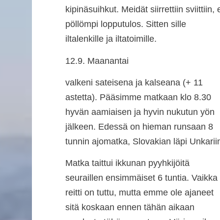
kipinäsuihkut. Meidät siirrettiin sviittiin, 
pöllömpi lopputulos. Sitten sille
iltalenkille ja iltatoimille.
12.9. Maanantai
valkeni sateisena ja kalseana (+ 11
astetta). Pääsimme matkaan klo 8.30
hyvän aamiaisen ja hyvin nukutun yön
jälkeen. Edessä on hieman runsaan 8
tunnin ajomatka, Slovakian läpi Unkarii
Matka taittui ikkunan pyyhkijöitä
seuraillen ensimmäiset 6 tuntia. Vaikka
reitti on tuttu, mutta emme ole ajaneet
sitä koskaan ennen tähän aikaan