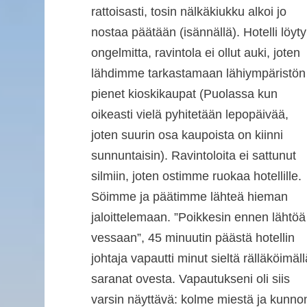
rattoisasti, tosin nälkäkiukku alkoi jo
nostaa päätään (isännällä). Hotelli löyty
ongelmitta, ravintola ei ollut auki, joten
lähdimme tarkastamaan lähiympäristön
pienet kioskikaupat (Puolassa kun
oikeasti vielä pyhitetään lepopäivää,
joten suurin osa kaupoista on kiinni
sunnuntaisin). Ravintoloita ei sattunut
silmiin, joten ostimme ruokaa hotellille.
Söimme ja päätimme lähteä hieman
jaloittelemaan. ”Poikkesin ennen lähtöä
vessaan”, 45 minuutin päästä hotellin
johtaja vapautti minut sieltä rälläköimäll
saranat ovesta. Vapautukseni oli siis
varsin näyttävä: kolme miestä ja kunno