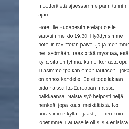
moottoritietä ajaessamme parin tunnin
ajan.
Hotellille Budapestin eteläpuolelle
saavuimme klo 19.30. Hyödynsimme
hotellin ravintolan palveluja ja menimm
heti syömään. Taas pitää myöntää, että
kyllä sitä on tyhmä, kun ei kerrasta opi.
Tilasimme ”paikan oman lautasen”, jok
on annos kahdelle. Se ei todellakaan
pidä näissä Itä-Euroopan maissa
paikkaansa. Näistä syö helposti neljä
henkeä, jopa kuusi meikäläistä. No
uurastimme kyllä uljaasti, ennen kuin
lopetimme. Lautaselle oli siis 4 erilaista