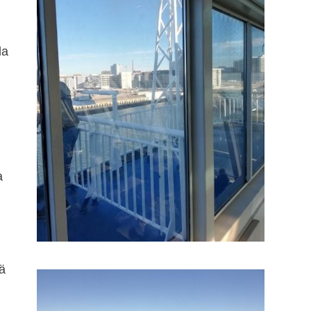
la
,
a
ä