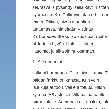
seuraavalla pysähdyksellä käytiin sitten
syömässä. Ko. Grilliravintola on hiema
ennen Riikaa, aivan maantien
tuntumassa, nimeltään Vistinas
Karbonades Steiki. Iso suositus, ruoka
oli todella hyvää. Hotellilla sitten
iltatoimet ja aikaisin nukkumaan.
11.9. sunnuntai
valkeni harmaana. Puin toiveikkaana T-
paidan farkkujen kanssa. Kun vein
laukkuja autoon, valkeni totuus. Hiton
kylmää (+8 astetta). Villapaitaa päälle j
aamupalalle. Aamupala oli topakka, jot