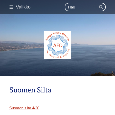
Siirry
Haku
Valikko
Hae
sivun
sisältöön
Esimerkki ry
Suomen Silta
Suomen silta 4/20