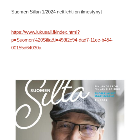
Suomen Sillan 1/2024 nettilehti on ilmestynyt
https://www.lukusali.fi/index.html?
p=Suomen%20Silta&i=498f2c94-dad7-11ee-b454-
00155d64030a