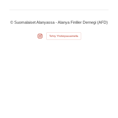
©
Suomalaiset Alanyassa - Alanya Finliler Dernegi (AFD)
Tehty Yhdistysavaimella
Instagram