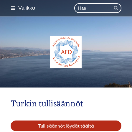
Siirry
Haku
Valikko
Hae
sivun
sisältöön
Esimerkki ry
Turkin tullisäännöt
Tullisäännöt löydät täältä