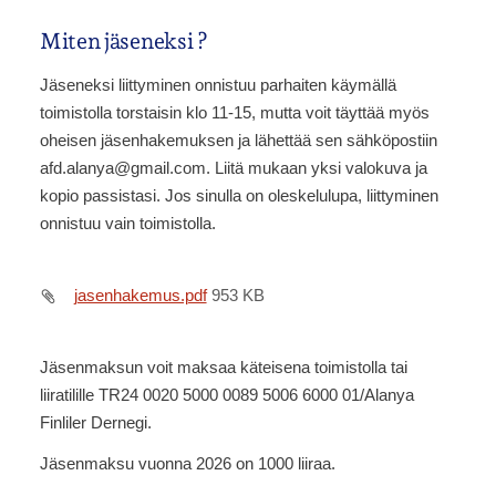
Miten jäseneksi ?
Jäseneksi liittyminen onnistuu parhaiten käymällä
toimistolla torstaisin klo 11-15, mutta voit täyttää myös
oheisen jäsenhakemuksen ja lähettää sen sähköpostiin
afd.alanya@gmail.com. Liitä mukaan yksi valokuva ja
kopio passistasi. Jos sinulla on oleskelulupa, liittyminen
onnistuu vain toimistolla.
jasenhakemus.pdf
953 KB
Jäsenmaksun voit maksaa käteisena toimistolla tai
liiratilille TR24 0020 5000 0089 5006 6000 01/Alanya
Finliler Dernegi.
Jäsenmaksu vuonna 2026 on 1000 liiraa.