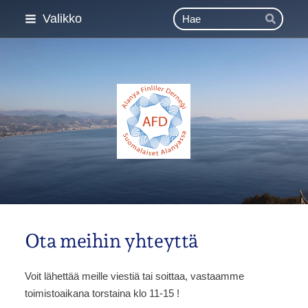
Siirry
Haku
Valikko
Hae
sivun
sisältöön
Esimerkki ry
Ota meihin yhteyttä
Voit lähettää meille viestiä tai soittaa, vastaamme
toimistoaikana torstaina klo 11-15 !