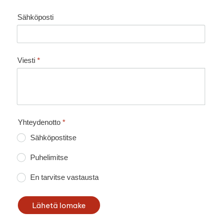
Sähköposti
Viesti
*
Yhteydenotto
*
Sähköpostitse
Puhelimitse
En tarvitse vastausta
Lähetä lomake